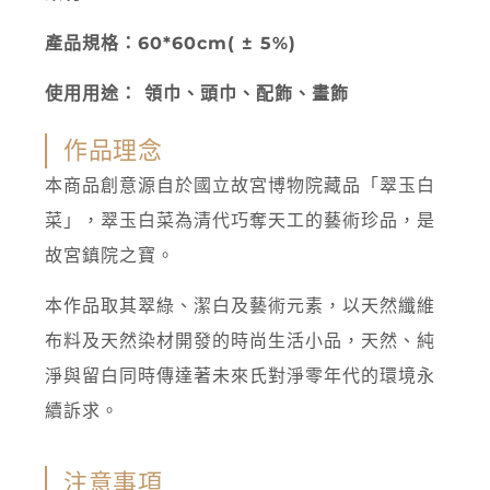
產品規格：60*60cm( ± 5%)
使用用途： 領巾、頭巾、配飾、畫飾
作品理念
本商品創意源自於國立故宮博物院藏品「翠玉白
菜」，翠玉白菜為清代巧奪天工的藝術珍品，是
故宮鎮院之寶。
本作品取其翠綠、潔白及藝術元素，以天然纖維
布料及天然染材開發的時尚生活小品，天然、純
淨與留白同時傳達著未來氏對淨零年代的環境永
續訴求。
注意事項