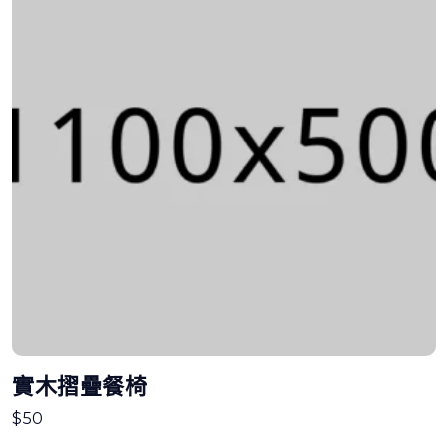
實木摺疊餐椅
$
50