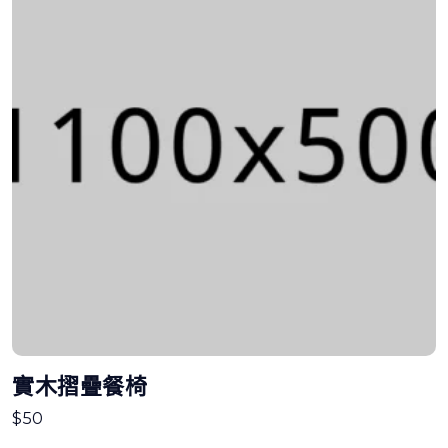
實木摺疊餐椅
$
50