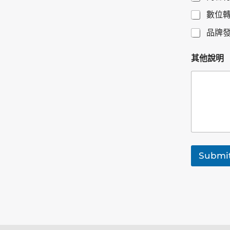
牌
數位
或
設
品牌
計
師
其他說明
Submi