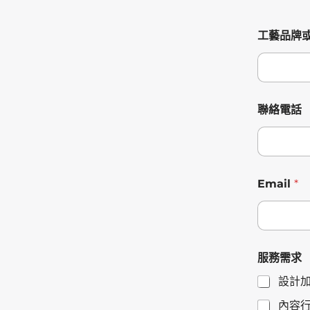
工藝品牌
聯絡電話
服
Email
*
務
需
求
聯
絡
電
服務需求
話
工
設計
藝
品
內容