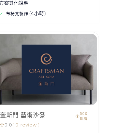
方案其他說明
(4小時)
布椅凳製作
500
奎斯門 藝術沙發
觀看
0.0
( 0 review )